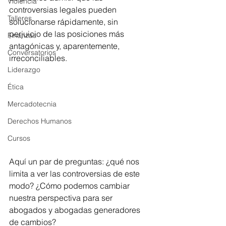
Violencia
controversias legales pueden 
Talleres
solucionarse rápidamente, sin 
perjuicio de las posiciones más 
Finanzas
antagónicas y, aparentemente, 
Conversatorios
irreconciliables. 
Liderazgo
Ética
Mercadotecnia
Derechos Humanos
Cursos
Aquí un par de preguntas: ¿qué nos 
limita a ver las controversias de este 
modo? ¿Cómo podemos cambiar 
nuestra perspectiva para ser 
abogados y abogadas generadores 
de cambios? 