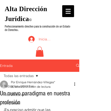
Alta Dirección
Jurídica
©
Perfeccionamiento directivo para la construcción de un Estado
de Derecho
.
©
Iniciar sesión
Entrada
Todas las entradas
Por Enrique Hernández-Villegas*
Todas las entradas
30 ene 2017
1 min de lectura
Un nuevo paradigma en nuestra
Alta Dirección
profesión
Empresas
Es preciso admitir que las 