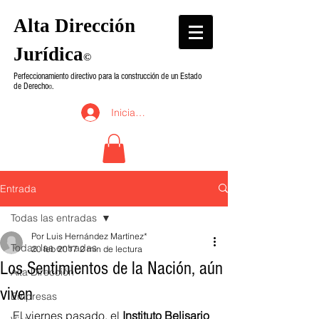
Alta Dirección
Jurídica
©
Perfeccionamiento directivo para la construcción de un Estado
de Derecho
.
©
Iniciar sesión
Entrada
Todas las entradas
Por Luis Hernández Martínez*
Todas las entradas
20 feb 2017
2 min de lectura
Los Sentimientos de la Nación, aún
Alta Dirección
viven
Empresas
El viernes pasado, el 
Instituto Belisario 