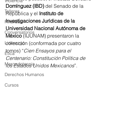
Violencia
Domínguez (IBD)
 del Senado de la 
Talleres
República y el 
Instituto de 
Investigaciones Jurídicas de la 
Finanzas
Universidad Nacional Autónoma de 
Conversatorios
México
 (IIJUNAM) presentaron la 
Liderazgo
colección (conformada por cuatro 
tomos) “
Cien Ensayos para el 
Ética
Centenario: Constitución Política de 
Mercadotecnia
los Estados Unidos Mexicanos
”.
Derechos Humanos
Cursos