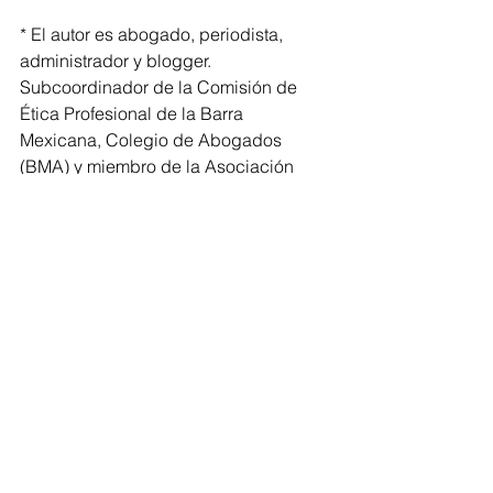
* El autor es abogado, periodista, 
administrador y blogger. 
Subcoordinador de la Comisión de 
Ética Profesional de la Barra 
Mexicana, Colegio de Abogados 
(BMA) y miembro de la Asociación 
Nacional de Abogados de Empresa 
(ANADE Colegio). Profesor de 
posgrados en Alta Dirección, Derecho, 
Gobierno y Políticas Públicas en la 
UNAM, EBC, UP, La Salle, ICAMI y HC 
Escuela de Negocios.
Sociedad
Derecho
Constitución
Academia