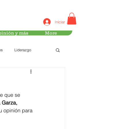
Iniciar sesión
inión y más
More
os
Liderazgo
e que se 
a Garza, 
u opinión para 