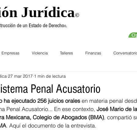
ión Jurídica
©
nstrucción de un Estado de Derecho
.
©
Op
Empresas
Violencia
Talleres
Finanzas
Conversatori
dica
27 mar 2017
1 min de lectura
chos Humanos
Cursos
Sistema Penal Acusatorio
 ha ejecutado 256 juicios orales
 en materia penal desd
a Penal Acusatorio... En ese contexto,
 José Mario de l
rra Mexicana, Colegio de Abogados (BMA)
, compartió s
MA
. Aquí el documento de la entrevista.