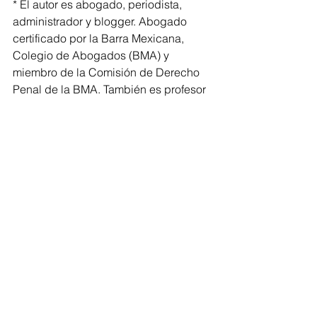
* El autor es abogado, periodista, 
administrador y blogger. Abogado 
certificado por la Barra Mexicana, 
Colegio de Abogados (BMA) y 
miembro de la Comisión de Derecho 
Penal de la BMA. También es profesor 
de posgrados en Alta Dirección, 
Derecho, Gobierno y Políticas 
Públicas en la UNAM, EBC, UP, La 
Salle, HC Escuela de Negocios y Alta 
Dirección Jurídica.
Alta Dirección
Sociedad
México
Anticorrupción
Abo
Empre