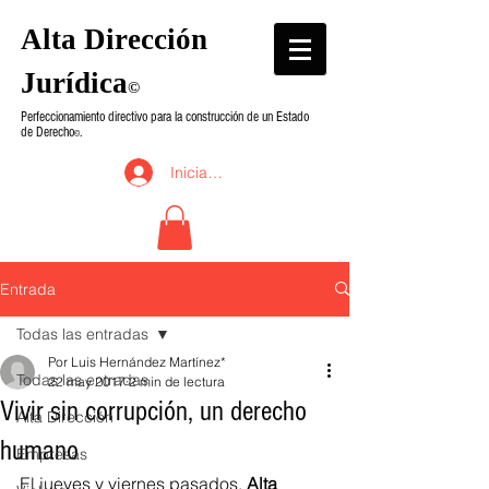
Alta Dirección
Jurídica
©
Perfeccionamiento directivo para la construcción de un Estado
de Derecho
.
©
Iniciar sesión
Entrada
Todas las entradas
Por Luis Hernández Martínez*
Todas las entradas
22 may 2017
2 min de lectura
Vivir sin corrupción, un derecho
Alta Dirección
humano
Empresas
El jueves y viernes pasados, 
Alta 