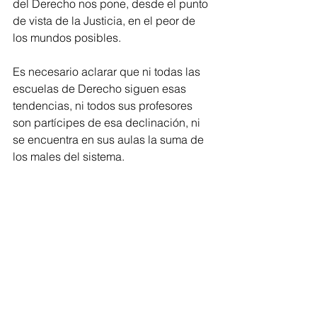
del Derecho nos pone, desde el punto 
de vista de la Justicia, en el peor de 
los mundos posibles.
Es necesario aclarar que ni todas las 
escuelas de Derecho siguen esas 
tendencias, ni todos sus profesores 
son partícipes de esa declinación, ni 
se encuentra en sus aulas la suma de 
los males del sistema.
La formación de los abogados forma 
parte del colapso del sistema 
educativo que experimenta nuestro 
país. Esa crisis es más evidente en los 
ciclos básicos, como la primaria y la 
secundaria. Pero la situación no es 
menos grave en la educación superior. 
Las universidades se encuentran en 