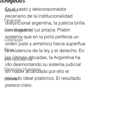
abogados
Violencia
En el vasto y descorazonador 
Talleres
escenario de la institucionalidad 
Finanzas
disfuncional argentina, la justicia brilla 
con (lúgubre) luz propia. Platón 
Conversatorios
sostenía que en la polis perfecta un 
Liderazgo
orden justo y armónico hacía superflua 
Ética
la existencia de la ley y el derecho. En 
las últimas décadas, la Argentina ha 
Mercadotecnia
ido desmontando su sistema judicial 
Derechos Humanos
sin haber alcanzado por ello el 
elevado ideal platónico. El resultado 
Cursos
parece claro.