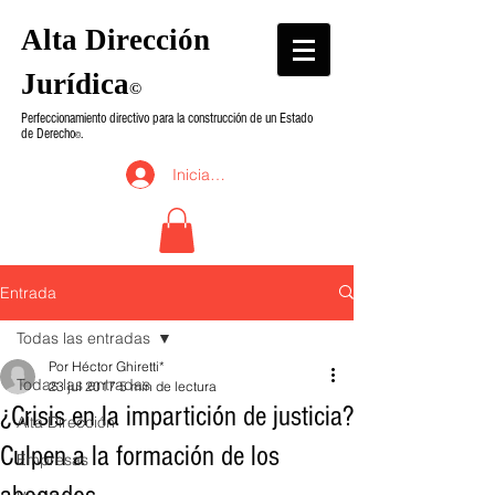
Alta Dirección
Jurídica
©
Perfeccionamiento directivo para la construcción de un Estado
de Derecho
.
©
Iniciar sesión
Entrada
Todas las entradas
Por Héctor Ghiretti*
Todas las entradas
23 jul 2017
5 min de lectura
¿Crisis en la impartición de justicia?
Alta Dirección
Culpen a la formación de los
Empresas