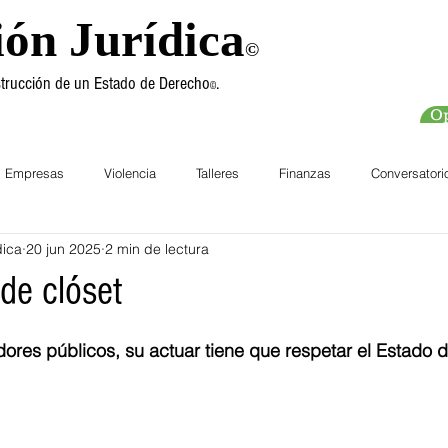
ión Jurídica
©
nstrucción de un Estado de Derecho
.
©
Op
Empresas
Violencia
Talleres
Finanzas
Conversatori
dica
20 jun 2025
2 min de lectura
chos Humanos
Cursos
 de clóset
dores públicos, su actuar tiene que respetar el Estado 