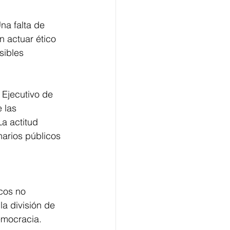
na falta de 
un actuar ético 
sibles 
 Ejecutivo de 
 las 
a actitud 
narios públicos 
cos no 
a división de 
emocracia. 