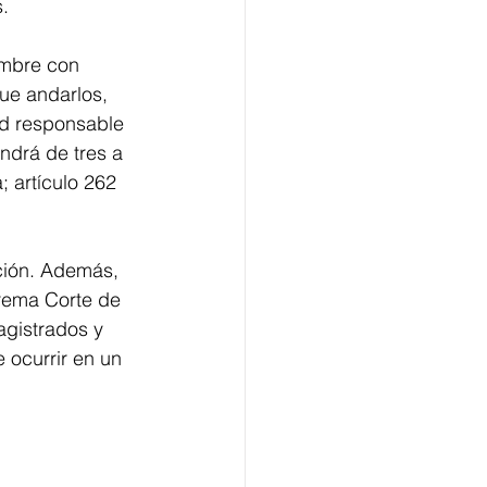
.
umbre con 
que andarlos, 
d responsable 
drá de tres a 
; artículo 262 
ción. Además, 
prema Corte de 
agistrados y 
 ocurrir en un 