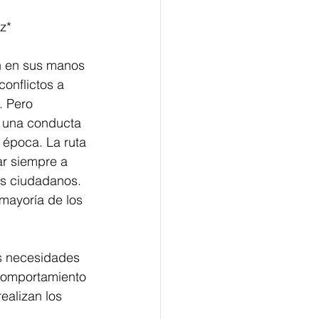
z*
en en sus manos 
conflictos a 
. Pero 
s una conducta 
 época. La ruta 
ar siempre a 
os ciudadanos. 
mayoría de los 
as necesidades 
 comportamiento 
ealizan los 