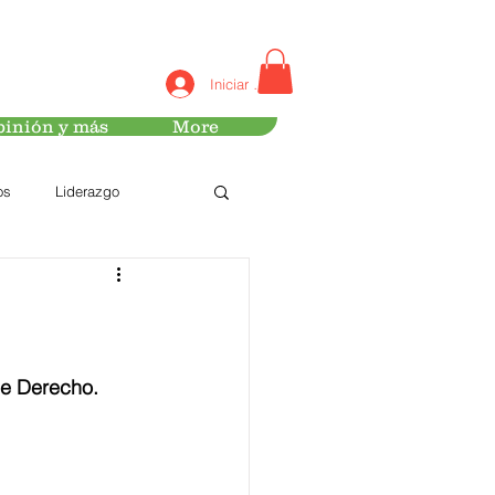
Iniciar sesión
inión y más
More
os
Liderazgo
de Derecho.