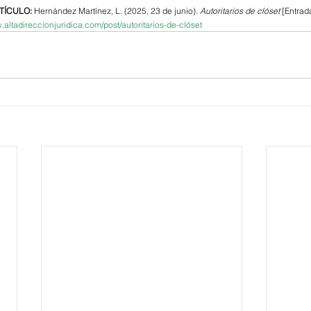
TÍCULO:
 Hernández Martínez, L. (2025, 23 de junio). 
Autoritarios de clóset 
[Entrada
w.altadireccionjuridica.com/post/autoritarios-de-clóset