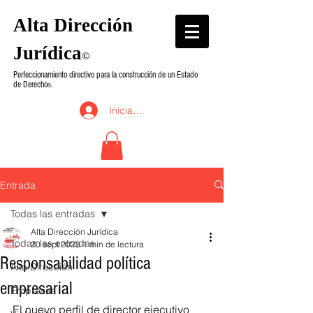
Alta Dirección
Jurídica
©
Perfeccionamiento directivo para la construcción de un Estado
de Derecho
.
©
Iniciar sesión
Entrada
Todas las entradas
Alta Dirección Jurídica
Todas las entradas
20 sept 2023
1 min de lectura
Responsabilidad política
Alta Dirección
empresarial
Empresas
El nuevo perfil de director ejecutivo 