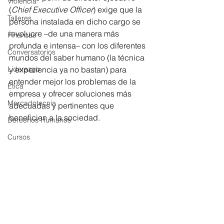
Violencia
(
Chief Executive Officer
) exige que la 
Talleres
persona instalada en dicho cargo se 
involucre –de una manera más 
Finanzas
profunda e intensa– con los diferentes 
Conversatorios
mundos del saber humano (la técnica 
Liderazgo
y experiencia ya no bastan) para 
entender mejor los problemas de la 
Ética
empresa y ofrecer soluciones más 
Mercadotecnia
adecuadas y pertinentes que 
beneficien a la sociedad.
Derechos Humanos
Cursos