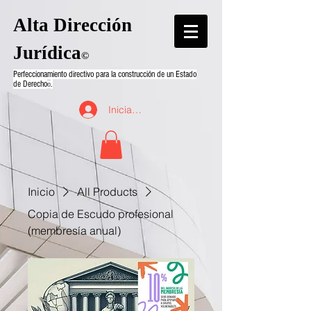
Alta Dirección
Jurídica
©
Perfeccionamiento directivo para la construcción de un Estado
de Derecho
.
©
Iniciar sesión
Inicio
All Products
Copia de Escudo profesional
(membresía anual)