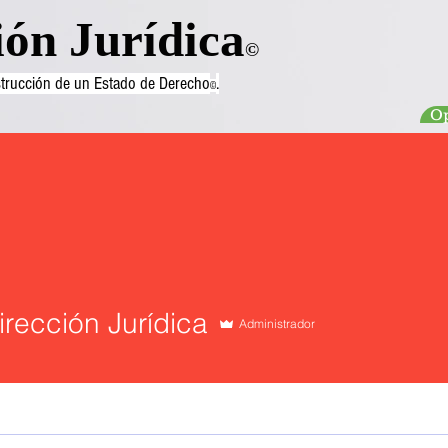
ión Jurídica
©
nstrucción de un Estado de Derecho
.
©
Op
irección Jurídica
Administrador