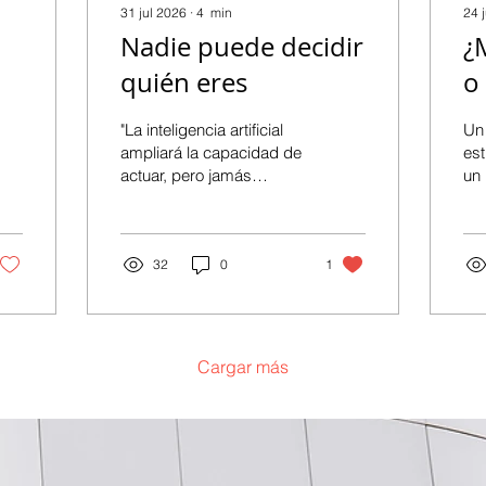
31 jul 2026
∙
4
min
24 
Nadie puede decidir
¿
quién eres
o
p
"La inteligencia artificial
Un 
m
ampliará la capacidad de
est
actuar, pero jamás
un 
reemplazará la obligación
un
de responder por las
mu
propias acciones de
pu
manera ética y con toda
32
0
1
pe
la fuerza y el poder de la
una
conciencia", afirma Luis
cer
Hernández. Alta Dirección
Jur
Jurídica | Boletín de
aná
Cargar más
análisis empresarial El día
ve
que descubras que nadie
es
puede decidir quién eres,
dej
habrás entendido el
pod
verdadero liderazgo.
ex