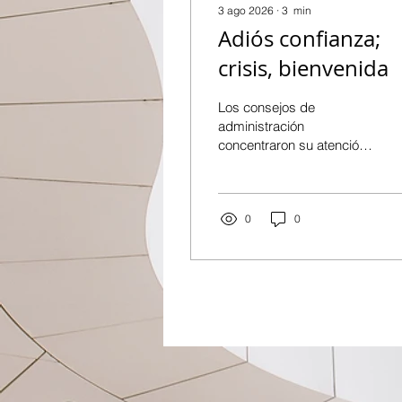
3 ago 2026
∙
3
min
Adiós confianza;
crisis, bienvenida
Los consejos de
administración
concentraron su atención
en indicadores
financieros, crecimiento,
eficiencia operativa y
rentabilidad. Todos siguen
0
0
siendo indispensables,
claro. Pero ya resultan
insuficientes. Por Luis
Hernández Martínez* Al
grito de “sólo lo que se
mide puede mejorarse”,
la alta dirección de
empresas aprendió (en
algunos casos, claro) a