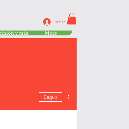
Iniciar sesión
inión y más
More
Más acciones
Seguir