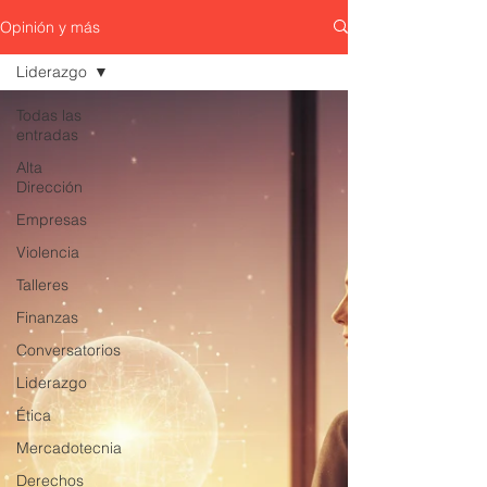
Opinión y más
Liderazgo
Todas las
entradas
Alta
Dirección
Empresas
Violencia
Talleres
Finanzas
Conversatorios
Liderazgo
Ética
Mercadotecnia
Derechos