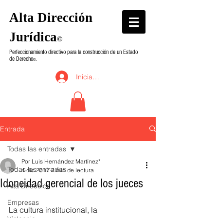
Alta Dirección
Jurídica
©
Perfeccionamiento directivo para la construcción de un Estado
de Derecho
.
©
Iniciar sesión
Entrada
Todas las entradas
Por Luis Hernández Martínez*
Todas las entradas
4 dic 2017
2 min de lectura
Idoneidad gerencial de los jueces
Alta Dirección
Empresas
La cultura institucional, la 