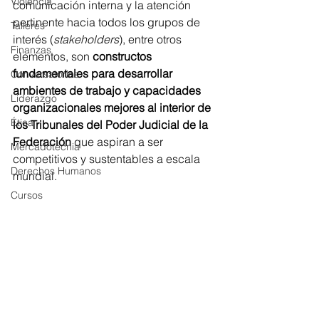
Violencia
comunicación interna y la atención 
pertinente hacia todos los grupos de 
Talleres
interés (
stakeholders
), entre otros 
Finanzas
elementos, son 
constructos 
fundamentales para desarrollar 
Conversatorios
ambientes de trabajo y capacidades 
Liderazgo
organizacionales mejores al interior de 
Ética
los Tribunales del Poder Judicial de la 
Federación
 que aspiran a ser 
Mercadotecnia
competitivos y sustentables a escala 
Derechos Humanos
mundial.
Cursos