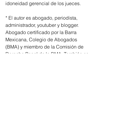
idoneidad gerencial de los jueces.
* El autor es abogado, periodista, 
administrador, youtuber y blogger. 
Abogado certificado por la Barra 
Mexicana, Colegio de Abogados 
(BMA) y miembro de la Comisión de 
Derecho Penal de la BMA. También es 
profesor de posgrados en Alta 
Dirección, Derecho, Gobierno y 
Políticas Públicas en la UNAM, UP, La 
Salle, EBC, HC Escuela de Negocios y 
Alta Dirección Jurídica.
Alta Dirección
Sociedad
Abogados
Derecho
Jueces