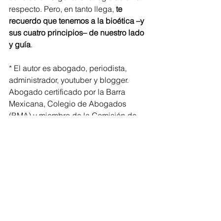
respecto. Pero, en tanto llega, 
te 
recuerdo que tenemos a la bioética –y 
sus cuatro principios– de nuestro lado 
y guía
.
* El autor es abogado, periodista, 
administrador, youtuber y blogger. 
Abogado certificado por la Barra 
Mexicana, Colegio de Abogados 
(BMA) y miembro de la Comisión de 
Derecho Penal de la BMA. También es 
profesor de posgrados en Alta 
Dirección, Derecho, Gobierno y 
Políticas Públicas en la UNAM, UP, La 
Salle, EBC, HC Escuela de Negocios y 
Alta Dirección Jurídica.
Alta Dirección
Sociedad
Derecho
Innovación
Inteligencia Artificial
Derechos Humanos
Robots