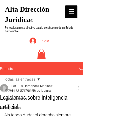
Alta Dirección
Jurídica
©
Perfeccionamiento directivo para la construcción de un Estado
de Derecho
.
©
Iniciar sesión
Entrada
Todas las entradas
Por Luis Hernández Martínez*
Todas las entradas
31 jul 2017
2 min de lectura
Legislemos sobre inteligencia
Alta Dirección
artificial
Empresas
No tengo duda: el derecho siempre 