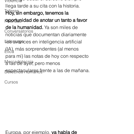
Violencia
llega tarde a su cita con la historia. 
Talleres
Hoy, sin embargo, tenemos la 
oportunidad de anotar un tanto a favor 
Finanzas
de la humanidad. 
Ya son miles de 
Conversatorios
noticias que documentan diariamente 
Liderazgo
los avances en inteligencia artificial 
(IA), más sorprendentes (al menos 
Ética
para mí) las notas de hoy con respecto 
Mercadotecnia
a las de ayer, pero menos 
espectaculares frente a las de mañana.
Derechos Humanos
Cursos
Europa, por ejemplo, 
ya habla de 