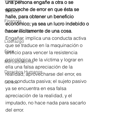
Violencia
una persona engañe a otra o se 
aproveche de error en que ésta se 
Talleres
halle, para obtener un beneficio 
Finanzas
económico; ya sea un lucro indebido o 
hacer ilícitamente de una cosa
. 
Conversatorios
Engañar, implica una conducta activa 
Liderazgo
que se traduce en la maquinación o 
Ética
artificio para vencer la resistencia 
psicológica de la víctima y lograr en 
Mercadotecnia
ella una falsa apreciación de la 
Derechos Humanos
realidad; aprovecharse del error, es 
una conducta pasiva; el sujeto pasivo 
Cursos
ya se encuentra en esa falsa 
apreciación de la realidad, y el 
imputado, no hace nada para sacarlo 
del error.