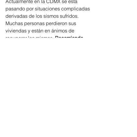
Actualmente en la CDMX se está 
pasando por situaciones complicadas 
derivadas de los sismos sufridos. 
Muchas personas perdieron sus 
viviendas y están en ánimos de 
recuperar las mismas. 
Recomiendo 
tener cuidado con los fraudes 
autónomos antes transcritos; si se va a 
comprar, antes se debe revisar que 
toda la documentación administrativa 
y los trámites ante la Delegación 
Política correspondiente o SEDUVI se 
encuentren en orden y con apego a la 
normatividad
. Recuerden que el 
derecho de petición contenido en 
artículo 8 de la Constitución Federal 
nos permite preguntar a las 
autoridades a efecto de corroborar 
que la información administrativa que 