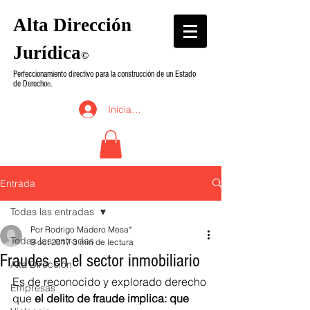
Alta Dirección
Jurídica
©
Perfeccionamiento directivo para la construcción de un Estado
de Derecho
.
©
Iniciar sesión
Entrada
Todas las entradas
Por Rodrigo Madero Mesa*
Todas las entradas
9 oct 2017
3 min de lectura
Fraudes en el sector inmobiliario
Alta Dirección
Es de reconocido y explorado derecho 
Empresas
que 
el delito de fraude implica: que 