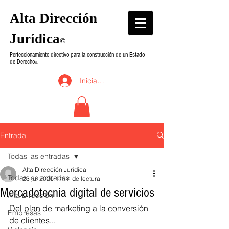
Alta Dirección
Jurídica
©
Perfeccionamiento directivo para la construcción de un Estado
de Derecho
.
©
Iniciar sesión
Entrada
Todas las entradas
Alta Dirección Jurídica
Todas las entradas
23 jul 2020
1 min de lectura
Mercadotecnia digital de servicios
Alta Dirección
Del plan de marketing a la conversión 
Empresas
de clientes...