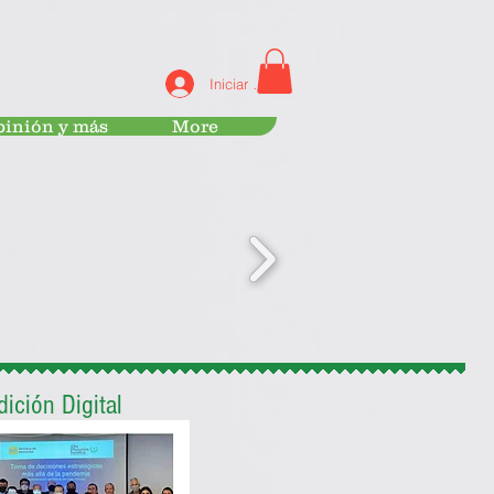
Iniciar sesión
inión y más
More
dición Digital