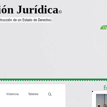
ión Jurídica
©
nstrucción de un Estado de Derecho
.
©
Op
E
Violencia
Talleres