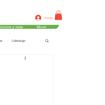
Iniciar sesión
inión y más
More
os
Liderazgo