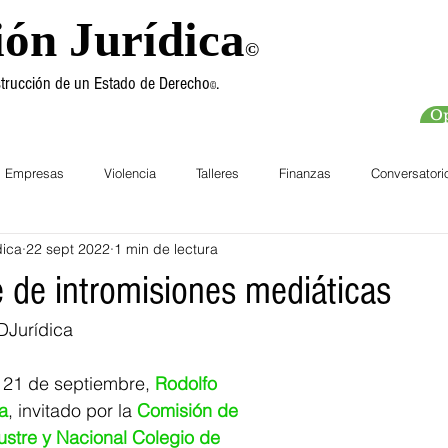
ión Jurídica
©
nstrucción de un Estado de Derecho
.
©
Op
Empresas
Violencia
Talleres
Finanzas
Conversatori
dica
22 sept 2022
1 min de lectura
chos Humanos
Cursos
re de intromisiones mediáticas
DJurídica
 21 de septiembre, 
Rodolfo 
a
, invitado por la 
Comisión de 
ustre y Nacional Colegio de 