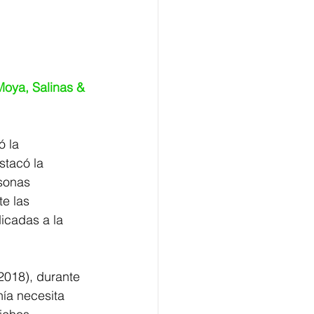
Moya, Salinas & 
 
ó la 
stacó la 
sonas 
e las 
icadas a la 
2018), durante 
nía necesita 