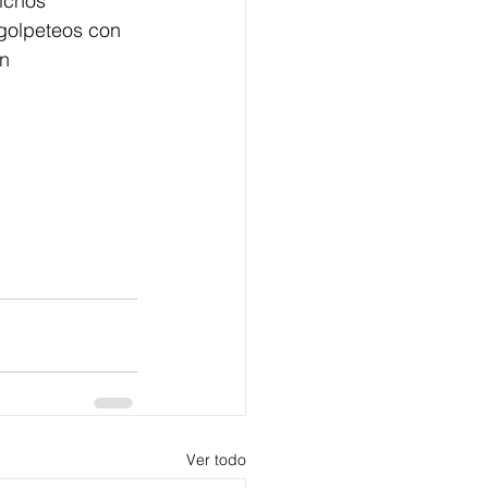
ichos 
 golpeteos con 
n 
Ver todo