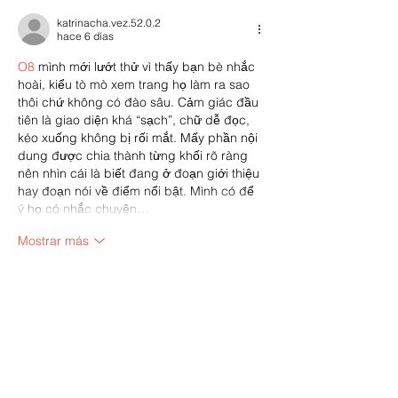
katrinacha.vez.52.0.2
hace 6 días
O8
 mình mới lướt thử vì thấy bạn bè nhắc 
hoài, kiểu tò mò xem trang họ làm ra sao 
thôi chứ không có đào sâu. Cảm giác đầu 
tiên là giao diện khá “sạch”, chữ dễ đọc, 
kéo xuống không bị rối mắt. Mấy phần nội 
dung được chia thành từng khối rõ ràng 
nên nhìn cái là biết đang ở đoạn giới thiệu 
hay đoạn nói về điểm nổi bật. Mình có để 
ý họ có nhắc chuyện…
Mostrar más
Me gusta
Reaccionar
billy24barne.s7.8.3.5
27 jul
23win.design
 mình lướt thử vì thấy bạn bè 
nhắc hoài, chủ yếu tò mò giao diện ra sao 