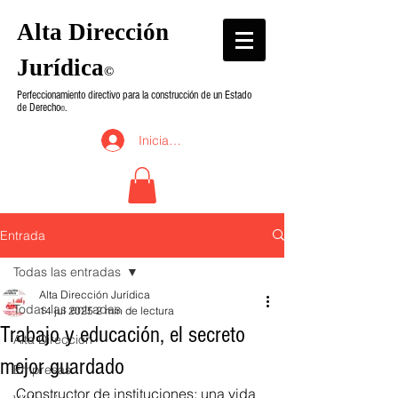
Alta Dirección
Jurídica
©
Perfeccionamiento directivo para la construcción de un Estado
de Derecho
.
©
Iniciar sesión
Entrada
Todas las entradas
Alta Dirección Jurídica
Todas las entradas
14 jul 2025
2 min de lectura
Trabajo y educación, el secreto
Alta Dirección
mejor guardado
Empresas
Constructor de instituciones: una vida 