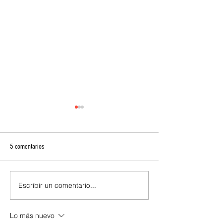
5 comentarios
Nadie puede decidir quién eres
Escribir un comentario...
¿Mejores abogados o
profesionistas con m
credenciales?
Lo más nuevo