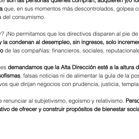
ue 
son las personas quienes compran, adquieren y/o fo
a
 que, en sus momentos más descontrolados, golpea co
ia del consumismo. 
? ¡No permitamos que los directivos disparen al pie de
 y la condenan al desempleo, sin ingresos, solo incremen
go
 de las compañías: financieros, sociales, reputaciona
es 
demandamos que la Alta Dirección esté a la altura d
sofismas
, falsas noticias ni de alimentar la gula de la p
os que dirijan negocios con prudencia, justicia, templan
renunciar al subjetivismo, egoísmo y relativismo. 
Pers
tivo de ofrecer y construir propósitos de bienestar soci