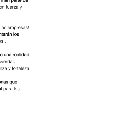
rman parte de 
n fuerza y 
 las empresas! 
tarán los 
les… 
e una realidad 
osverdad. 
za y fortaleza.
onas que 
al
 para los 