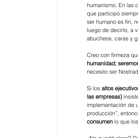
humanismo. En las c
que participo siemp
ser humano es fin, 
luego de decirlo, a v
abucheos, caras y g
Creo con firmeza qu
humanidad; seremos 
necesito ser Nostrad
Si los 
altos ejecutiv
las empresas)
 insis
implementación de u
producción”, entonc
consumen
 lo que lo