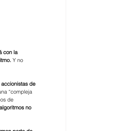
á con la 
itmo.
 Y no 
 accionistas de 
 una “compleja 
sos de 
 algoritmos no 