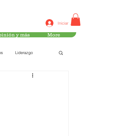
Iniciar sesión
inión y más
More
os
Liderazgo