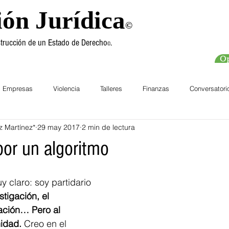
ión Jurídica
©
nstrucción de un Estado de Derecho
.
©
Op
Empresas
Violencia
Talleres
Finanzas
Conversatori
z Martínez*
29 may 2017
2 min de lectura
chos Humanos
Cursos
por un algoritmo
y claro: soy partidario 
stigación, el 
vación… Pero al 
nidad.
 Creo en el 