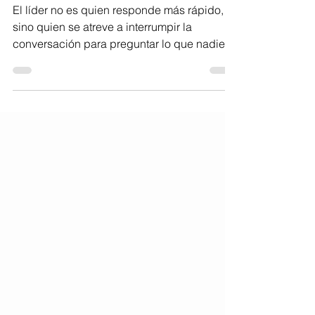
Cuando hacer lo correcto cuesta millones
El líder no es quien responde más rápido,
sino quien se atreve a interrumpir la
conversación para preguntar lo que nadie
quiere escuchar. Alta Dirección Jurídica |
Boletín de análisis empresarial El mayor
riesgo para una organización no siempre es
perder dinero. A veces es que las personas
que la conforman renuncien a pensar y
cuestionar. Con esa advertencia, Luis
Hernández Martínez, consultor,
conferencista y Fundador de Alta Dirección
Jurídica, cerró la temporada 17 de su p