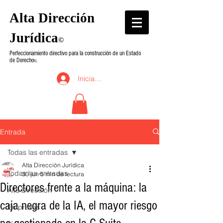
Alta Dirección
Jurídica
©
Perfeccionamiento directivo para la construcción de un Estado
de Derecho
.
©
Iniciar sesión
Entrada
Todas las entradas
Alta Dirección Jurídica
Todas las entradas
30 jun
5 min de lectura
Directores frente a la máquina: la
Alta Dirección
caja negra de la IA, el mayor riesgo
Empresas