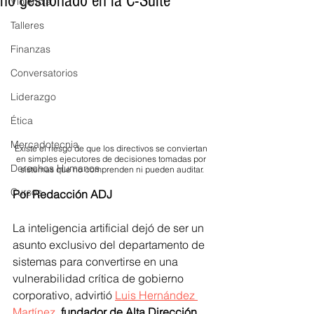
no gestionado en la C-Suite
Violencia
Talleres
Finanzas
Conversatorios
Liderazgo
Ética
Mercadotecnia
Existe el riesgo de que los directivos se conviertan 
en simples ejecutores de decisiones tomadas por 
Derechos Humanos
sistemas que no comprenden ni pueden auditar.
Cursos
Por Redacción ADJ
La inteligencia artificial dejó de ser un 
asunto exclusivo del departamento de 
sistemas para convertirse en una 
vulnerabilidad crítica de gobierno 
corporativo, advirtió 
Luis Hernández 
Martínez
, 
fundador de Alta Dirección 