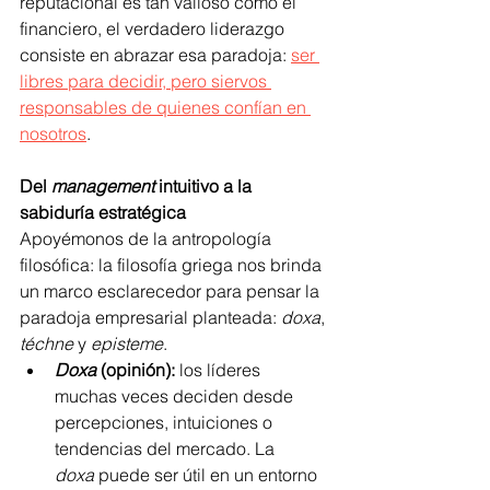
reputacional es tan valioso como el 
financiero, el verdadero liderazgo 
consiste en abrazar esa paradoja: 
ser 
libres para decidir, pero siervos 
responsables de quienes confían en 
nosotros
.
Del 
management
 intuitivo a la 
sabiduría estratégica
Apoyémonos de la antropología 
filosófica: la filosofía griega nos brinda 
un marco esclarecedor para pensar la 
paradoja empresarial planteada: 
doxa
, 
téchne
 y 
episteme
.
Doxa
 (opinión):
 los líderes 
muchas veces deciden desde 
percepciones, intuiciones o 
tendencias del mercado. La 
doxa
 puede ser útil en un entorno 