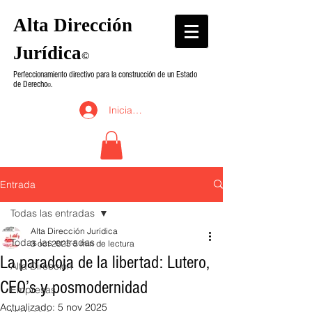
Alta Dirección
Jurídica
©
Perfeccionamiento directivo para la construcción de un Estado
de Derecho
.
©
Iniciar sesión
Entrada
Todas las entradas
Alta Dirección Jurídica
Todas las entradas
3 oct 2025
5 min de lectura
La paradoja de la libertad: Lutero,
Alta Dirección
CEO’s y posmodernidad
Empresas
Actualizado:
5 nov 2025