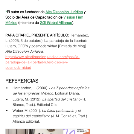
*
El autor es fundador de 
Alta Dirección Jurídica
 y 
Socio del Área de Capacitación de 
Vission Firm 
México
 (miembro de 
GGI Global Alliance
).
PARA CITAR EL PRESENTE ARTÍCULO:
 Hernández, 
L. (2025, 3 de octubre). 
La paradoja de la libertad: 
Lutero, CEO’s y posmodernidad
 [Entrada de blog]. 
Alta Dirección Jurídica
. 
https://www.altadireccionjuridica.com/post/la-
paradoja-de-la-libertad-lutero-ceo-s-y-
posmodernidad
REFERENCIAS
Hernández, L. (2000). 
Los 7 pecados capitales 
de las empresas
. México. Editorial Diana.
Lutero, M. (2012). 
La libertad del cristiano 
(R. 
Blanco, Trad.). Editorial Clie.
Weber, M. (2001). 
La ética protestante y el 
espíritu del capitalismo
 (J. M. González, Trad.). 
Alianza Editorial.