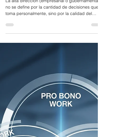
Reglas que liberan: por qué los grandes
líderes no improvisan (aunque puedan)
La alta dirección (empresarial o gubernamental)
no se define por la cantidad de decisiones que
toma personalmente, sino por la calidad del
marco normativo que construye; por los
mandamientos que respeta. Por Luis Hernández
Martínez * Polímata en cumplimiento estratégico,
ética corporativa, liderazgo regulatorio e
investigaciones periodísticas especializadas en
empresas y negocios (también un ignorante
razonable, y aprendiz para siempre, de otras
disciplinas). En la alta direc