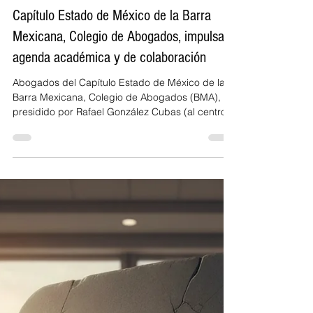
Alta Dirección Jurídica
13 mar
1 min de lectura
Capítulo Estado de México de la Barra
Mexicana, Colegio de Abogados, impulsa
agenda académica y de colaboración
Abogados del Capítulo Estado de México de la
Barra Mexicana, Colegio de Abogados (BMA),
presidido por Rafael González Cubas (al centro),
sesionaron para revisar e impulsar proyectos de
colaboración y educación continua. Por
Redacción ADJ El Capítulo Estado de México de
la Barra Mexicana, Colegio de Abogados (BMA) ,
realizó una sesión con sus integrantes el jueves
12 de marzo de 2026, en el municipio de
Huixquilucan, Estado de México. En el encuentro
se dio la bienvenida a