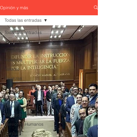
Opinión y más
Todas las entradas
Todas las entradas
Alta Dirección
Empresas
Violencia
Talleres
Finanzas
Conversatorios
Liderazgo
Ética
Mercadotecnia
Derechos Humanos
Cursos