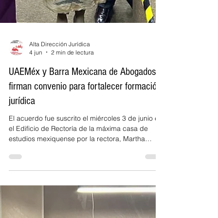
Alta Dirección Jurídica
4 jun
2 min de lectura
UAEMéx y Barra Mexicana de Abogados
firman convenio para fortalecer formación
jurídica
El acuerdo fue suscrito el miércoles 3 de junio en
el Edificio de Rectoría de la máxima casa de
estudios mexiquense por la rectora, Martha
Patricia Zarza Delgado, y la presidenta del
Consejo Directivo de la Barra Mexicana, Colegio
de Abogados, Ana María Kudisch Castelló (foto:
cortesía BMA Edomex). La alianza impulsará
investigación, educación continua, movilidad
académica y actividades de actualización